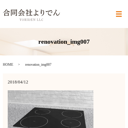
メ
renovation_img007
HOME
renovation_img007
2018/04/12