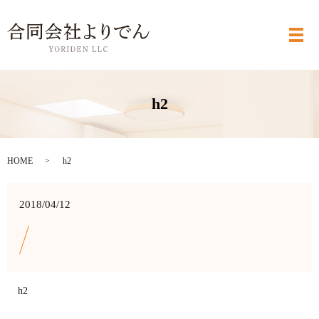
メ
h2
HOME
h2
2018/04/12
h2