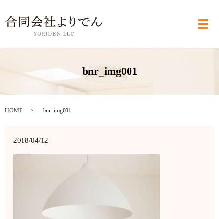
メ
bnr_img001
HOME
bnr_img001
2018/04/12