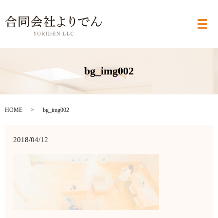
メ
bg_img002
HOME
bg_img002
2018/04/12